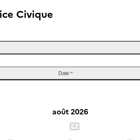
ice Civique
Date
août 2026
mercredi
jeudi
vendr
me
je
ve