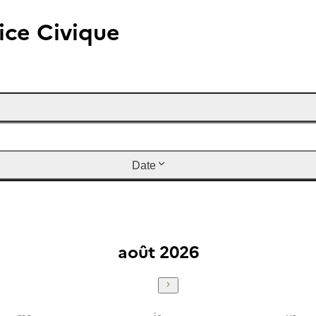
ice Civique
Date
août 2026
mercredi
jeudi
vendr
me
je
ve